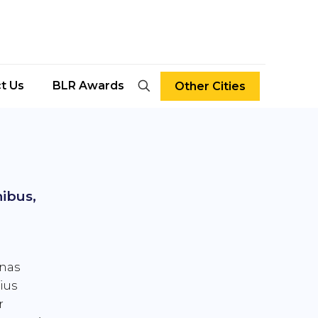
t Us
BLR Awards
Other Cities
nibus,
enas
rius
r