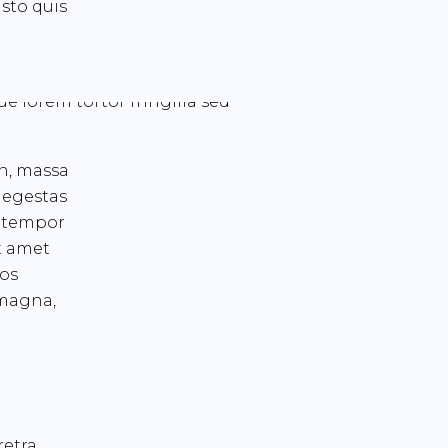
usto quis
an, massa
 egestas
ac tempor
t amet
ros
 magna,
retra