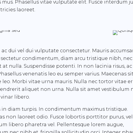
s mus. Phasellus vitae vulputate elit. Fusce interdum j
tricies laoreet.
ac dui vel dui vulputate consectetur. Mauris accums
sectetur condimentum, diam arcu tristique nibh, nec
t at nulla. Suspendisse potenti. In non lacinia risus, 
hasellus venenatis leo eu semper varius. Maecenas si
 leo. Morbi vitae urna mauris. Nulla nec tortor vitae e
hendrerit aliquet non urna. Nulla sit amet vestibulum
vinar libero.
 in diam turpis. In condimentum maximus tristique.
 non laoreet odio. Fusce lobortis porttitor purus, vel
um libero pharetra vel. Pellentesque lorem augue,
m nec nibh et, fringilla sollicitudin orci. Integer pha