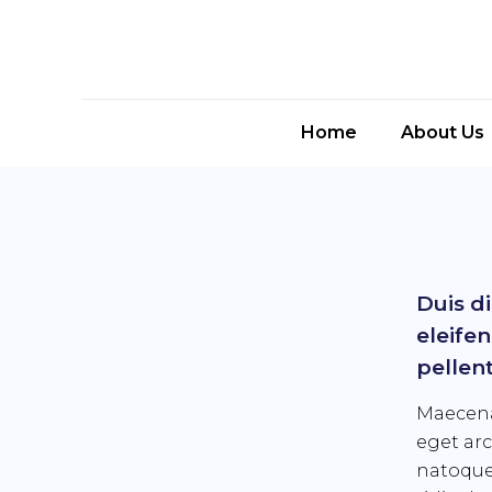
Home
About Us
Duis di
eleife
pellent
Maecena
eget arc
natoque