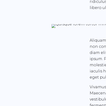
ridiculu
libero ul
Aliquam 
non con
diam eli
ipsum. P
molestie
iaculis 
eget pul
Vivamus
Maecenas
vestibul
fermentu